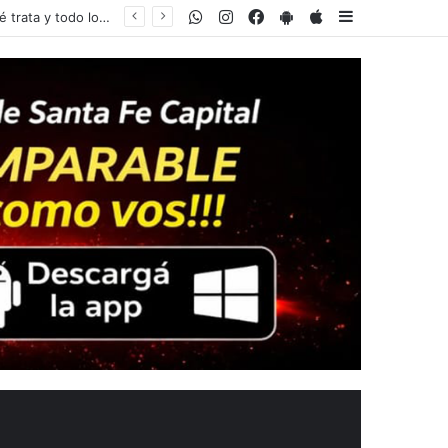
WhatsApp
Instagram
Facebook
PlayStore
AppStore
Sidebar
Xuxa y el recuerdo de su primero disco, a 40 años de su lanzamiento: la particular historia detrás de su foto de tapa