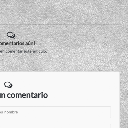
comentarios aún!
 en comentar este artículo.
un comentario