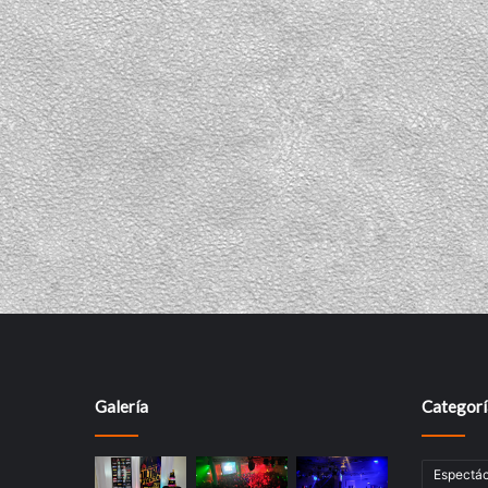
Galería
Categorí
Espectác