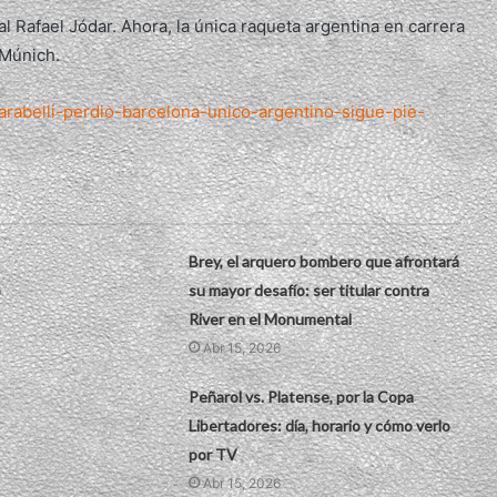
al Rafael Jódar. Ahora, la única raqueta argentina en carrera
 Múnich.
arabelli-perdio-barcelona-unico-argentino-sigue-pie-
Brey, el arquero bombero que afrontará
o
su mayor desafío: ser titular contra
River en el Monumental
Abr 15, 2026
Peñarol vs. Platense, por la Copa
Libertadores: día, horario y cómo verlo
por TV
Abr 15, 2026