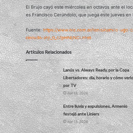
El Brujo cayó este miércoles en octavos ante el loc
es Francisco Cerúndolo, que juega este jueves en
Fuente:
https://www.ole.com.ar/tenis/camilo-ugo-c
circuito-atp_0_cZpHNIjNCi.html
Artículos Relacionados
Lanús vs. Always Ready, por la Copa
Libertadores: día, horario y cómo verl
por TV
Abr 15, 2026
Entre lluvia y expulsiones, Armenio
festejó ante Liniers
Abr 15, 2026