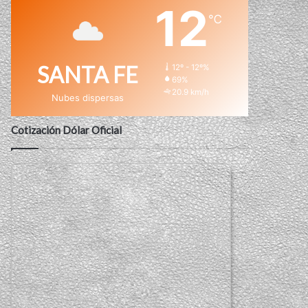
12
℃
SANTA FE
12º - 12º%
69%
20.9 km/h
Nubes dispersas
Cotización Dólar Oficial