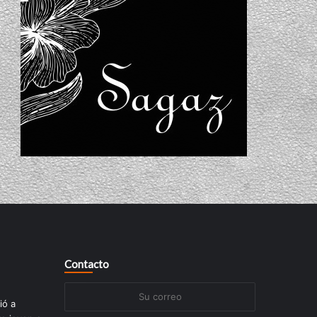
Contacto
Su
ió a
correo