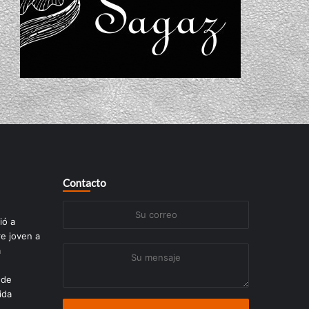
Contacto
Su
ió a
correo
re joven a
a
Su
mensaje
 de
ida