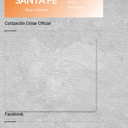
SANTA FE
97%
4.8 km/h
Muy nuboso
Cotización Dólar Oficial
Facebook