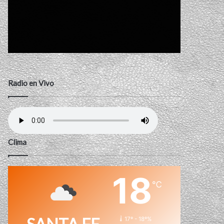
Radio en Vivo
Clima
18
℃
17º - 18º%