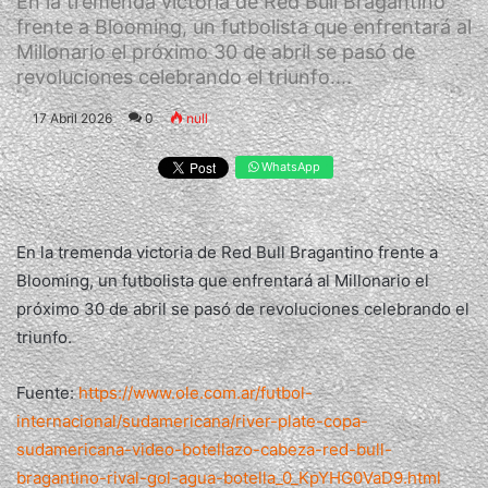
En la tremenda victoria de Red Bull Bragantino
frente a Blooming, un futbolista que enfrentará al
Millonario el próximo 30 de abril se pasó de
revoluciones celebrando el triunfo....
17 Abril 2026
0
null
WhatsApp
En la tremenda victoria de Red Bull Bragantino frente a
Blooming, un futbolista que enfrentará al Millonario el
próximo 30 de abril se pasó de revoluciones celebrando el
triunfo.
Fuente:
https://www.ole.com.ar/futbol-
internacional/sudamericana/river-plate-copa-
sudamericana-video-botellazo-cabeza-red-bull-
bragantino-rival-gol-agua-botella_0_KpYHG0VaD9.html