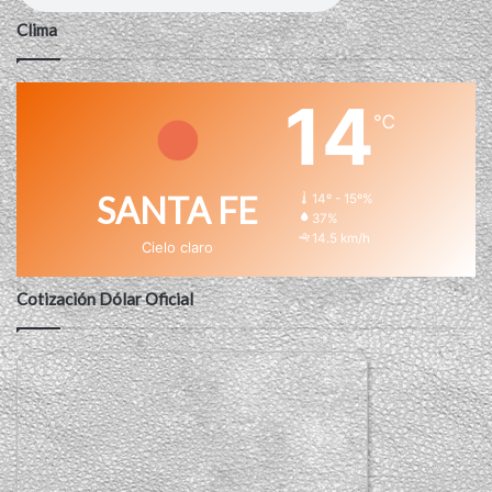
Clima
14
℃
SANTA FE
14º - 15º%
37%
14.5 km/h
Cielo claro
Cotización Dólar Oficial