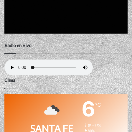
Radio en Vivo
Clima
6
℃
SANTA FE
6º - 7º%
89%