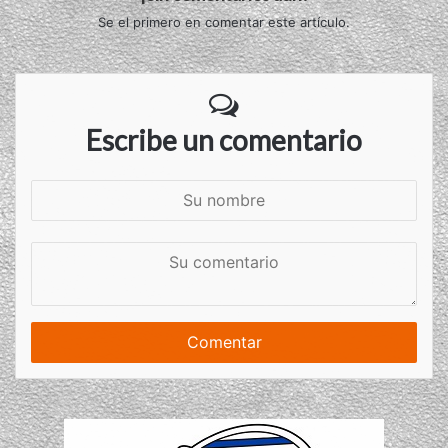
Se el primero en comentar este artículo.
Escribe un comentario
S
u
n
S
o
u
m
c
b
o
r
m
e
e
n
t
a
r