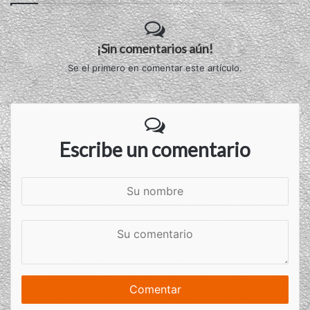
¡Sin comentarios aún!
Se el primero en comentar este artículo.
Escribe un comentario
S
u
n
S
o
u
m
c
b
o
r
m
e
e