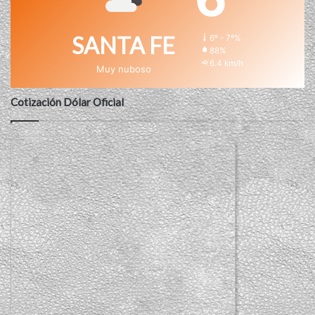
SANTA FE
6º - 7º%
88%
6.4 km/h
Muy nuboso
Cotización Dólar Oficial