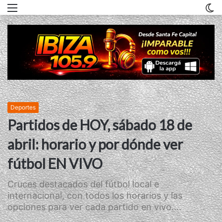
Menu
C
m
Deportes
Partidos de HOY, sábado 18 de
abril: horario y por dónde ver
fútbol EN VIVO
Cruces destacados del fútbol local e
internacional, con todos los horarios y las
opciones para ver cada partido en vivo....