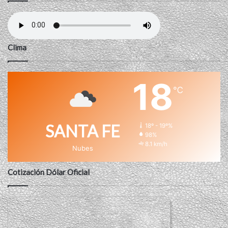
Clima
18
℃
SANTA FE
18º - 19º%
98%
8.1 km/h
Nubes
Cotización Dólar Oficial