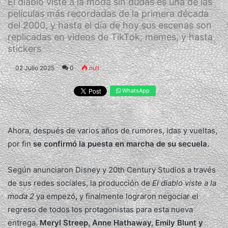
El diablo viste a la moda sin dudas es una de las
películas más recordadas de la primera década
del 2000, y hasta el día de hoy sus escenas son
replicadas en videos de TikTok, memes, y hasta
stickers
02 Julio 2025
0
null
WhatsApp
Ahora, después de varios años de rumores, idas y vueltas,
por fin
se confirmó la puesta en marcha de su secuela.
Según anunciaron Disney y 20th Century Studios a través
de sus redes sociales,
la producción de
El diablo viste a la
moda 2
ya empezó
,
y finalmente lograron negociar el
regreso de todos los protagonistas para esta nueva
entrega.
Meryl Streep, Anne Hathaway, Emily Blunt y